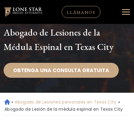
LLÁMANOS
Abogado de Lesiones de la
Médula Espinal en Texas City
OBTENGA UNA CONSULTA GRATUITA
»
Abogado de Lesiones personales en Texas City
»
Ini
ci
Abogado de Lesión de la médula espinal en Texas City
o