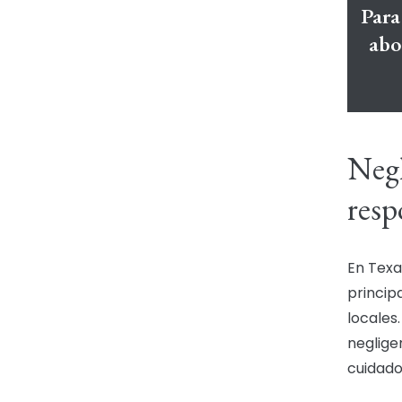
Para
abo
Negl
resp
En Texas
princip
locales
neglige
cuidado,