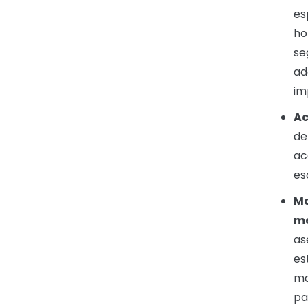
es
ho
se
ad
im
Ac
de
ac
es
Ma
me
as
es
ma
pa