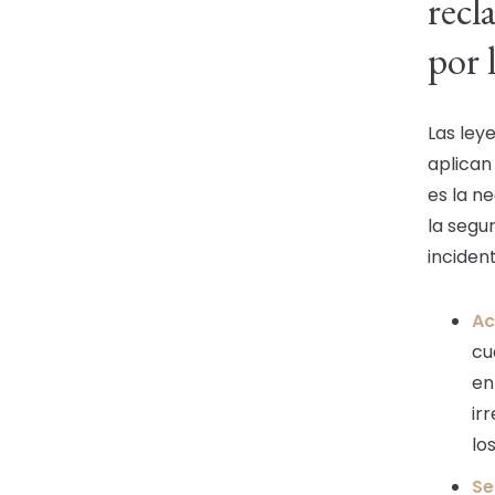
recl
por 
Las ley
aplican
es la n
la segu
inciden
Ac
cu
en
ir
los
Se