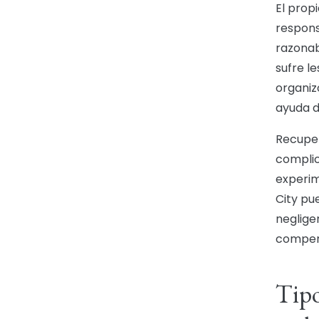
El prop
respons
razonab
sufre l
organiz
ayuda 
Recuper
complic
experim
City pu
neglige
compen
Tipo