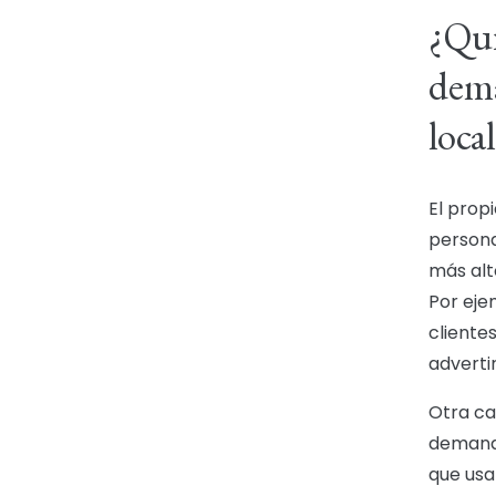
¿Qui
dema
loca
El prop
persona
más alt
Por eje
cliente
adverti
Otra ca
demanda
que usa