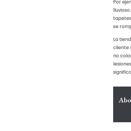
Por ejem
lluvioso
tapetes
se romp
La tien
cliente
no coloc
lesione
signifi
Abo