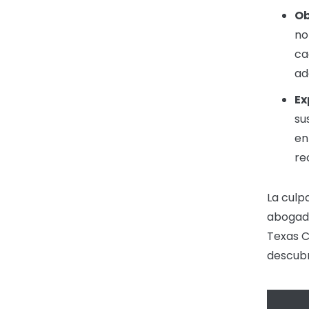
Ob
no
ca
ad
Ex
su
en
re
La culp
abogado
Texas C
descubr