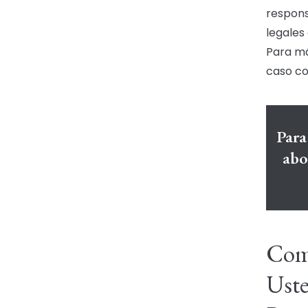
respons
legales
Para má
caso co
Para
abo
Comp
Uste