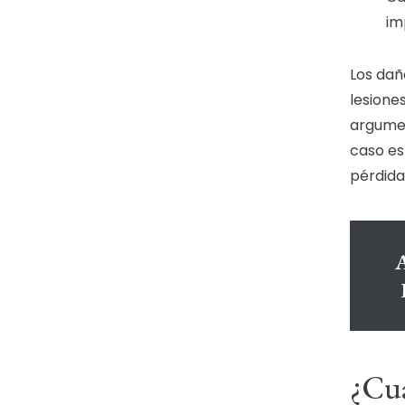
im
Los dañ
lesione
argumen
caso es
pérdidas
A
¿Cu