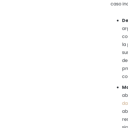
caso in
De
ar
co
la
su
de
pr
co
Ma
ab
da
ab
re
si