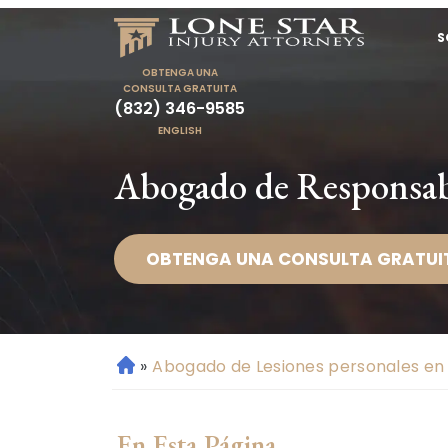
S
OBTENGA UNA
CONSULTA GRATUITA
(832) 346-9585
ENGLISH
Abogado de Responsabil
OBTENGA UNA CONSULTA GRATUI
»
Abogado de Lesiones personales en 
Ini
ci
o
En Esta Página