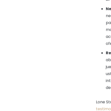
Ne
ne
pa
ma
ac
of
Re
ab
ju
us
in
de
Lone St
testimo