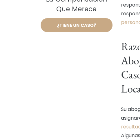
respons
Que Merece
respons
persona
¿TIENE UN CASO?
Razo
Abog
Caso
Loca
Su abog
asignar
resulta
Algunas