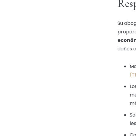
Resp
Su abog
proporc
econó
daños c
Ma
(T
Lo
me
mé
Sa
le
Ca