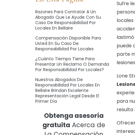
Sufre l
persona
Razones Para Contratar A Un
Abogado Que Le Ayude Con Su
locales 
Caso De Responsabilidad Por
Locales En Bellaire
acciden
lastimó
Compensación Disponible Para
Usted En Su Caso De
puede a
Responsabilidad Por Locales
parte m
¿Cuánto Tiempo Tiene Para
lesione
Presentar Un Reclamo O Demanda
Por Responsabilidad Por Locales?
Lone St
Nuestros Abogados De
Lesion
Responsabilidad Por Locales En
Bellaire Brindan Excelente
experie
Representación Legal Desde El
para nu
Primer Día
resulta
Obtenga asesoría
Ofrecem
gratuita
Acerca de
interes
La Compensación