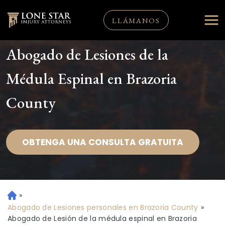
LLÁMANOS
Abogado de Lesiones de la
Médula Espinal en Brazoria
County
OBTENGA UNA CONSULTA GRATUITA
»
Ini
ci
Abogado de Lesiones personales en Brazoria County
»
o
Abogado de Lesión de la médula espinal en Brazoria