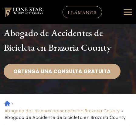
LLÁMANOS
Abogado de Accidentes de
Bicicleta en Brazoria County
OBTENGA UNA CONSULTA GRATUITA
»
Ini
ci
Abogado de Lesiones personales en Brazoria County
»
o
Abogado de Accidente de bicicleta en Brazoria County