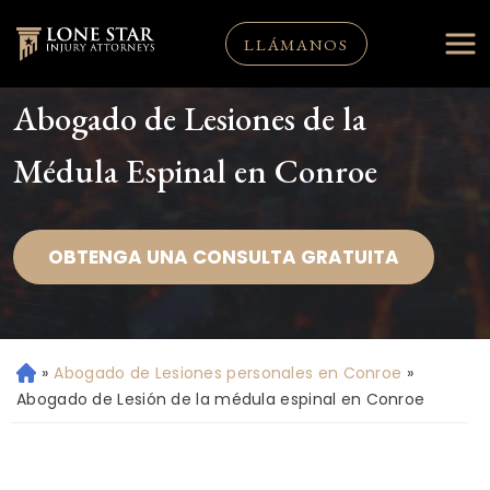
LLÁMANOS
Abogado de Lesiones de la
Médula Espinal en Conroe
OBTENGA UNA CONSULTA GRATUITA
»
Abogado de Lesiones personales en Conroe
»
Ini
ci
Abogado de Lesión de la médula espinal en Conroe
o