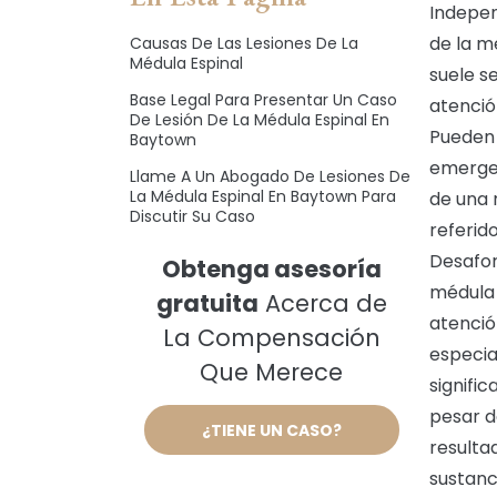
Indepen
de la m
Causas De Las Lesiones De La
Médula Espinal
suele s
Base Legal Para Presentar Un Caso
atenció
De Lesión De La Médula Espinal En
Pueden 
Baytown
emergen
Llame A Un Abogado De Lesiones De
La Médula Espinal En Baytown Para
de una 
Discutir Su Caso
referid
Desafor
Obtenga asesoría
médula 
gratuita
Acerca de
atenció
La Compensación
especia
Que Merece
signifi
pesar d
¿TIENE UN CASO?
resulta
sustanc