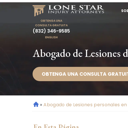
SO
OBTENGA UNA
CONSULTA GRATUITA
(832) 346-9585
ENGLISH
Abogado de Lesiones d
OBTENGA UNA CONSULTA GRATUI
»
Abogado de Lesiones personales en
Ini
ci
o
En Esta Página