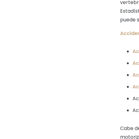
vertebr
Estadís
puede s
Accide
Ac
Ac
Ac
Ac
Ac
Ac
Cabe de
motoriz