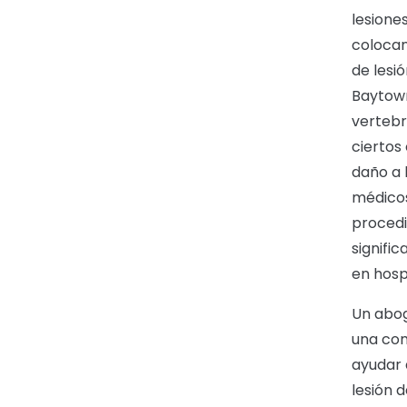
lesione
colocan
de lesi
Baytown
vertebr
ciertos
daño a 
médicos
procedi
signifi
en hosp
Un abo
una com
ayudar 
lesión 