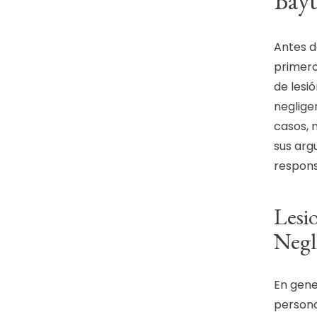
Bay
Antes d
primero
de lesi
neglige
casos, 
sus arg
respons
Lesi
Negl
En gene
persona