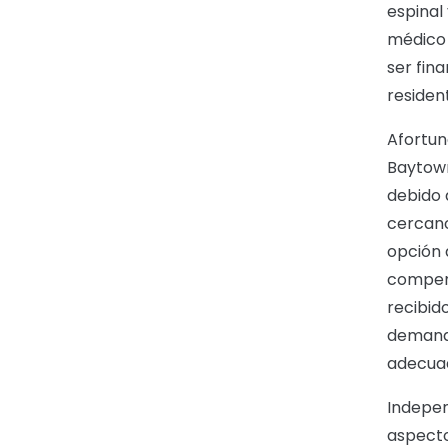
espinal
médico 
ser fin
residen
Afortun
Baytown
debido a
cercano
opción 
compens
recibid
demanda
adecuad
Indepen
aspecto