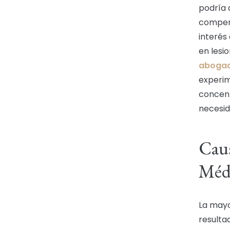
podría 
compens
interés
en lesi
abogad
experim
concent
necesid
Caus
Médu
La mayo
resulta