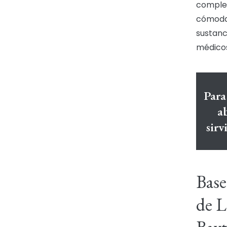
complet
cómodam
sustanc
médicos
Para
a
sir
Base
de L