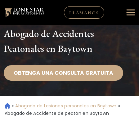
LLÁMANOS
Abogado de Accidentes
Peatonales en Baytown
OBTENGA UNA CONSULTA GRATUITA
»
Abogado de Lesiones personales en Baytown
»
Ini
ci
Abogado de Accidente de peatón en Baytown
o