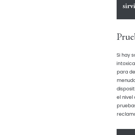
sir
Prueb
Si hay 
intoxica
para de
menudo 
disposi
el nive
pruebas
reclam