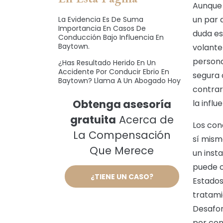
Aunque 
un par 
La Evidencia Es De Suma
Importancia En Casos De
duda es
Conducción Bajo Influencia En
Baytown.
volante
person
¿Has Resultado Herido En Un
Accidente Por Conducir Ebrio En
segura 
Baytown? Llama A Un Abogado Hoy
contrar
Obtenga asesoría
la influ
gratuita
Acerca de
Los con
La Compensación
sí mism
Que Merece
un inst
puede c
¿TIENE UN CASO?
Estados
tratami
Desafor
por con