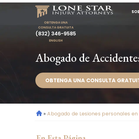
SO
OBTENGA UNA
CONSULTA GRATUITA
(832) 346-9585
ENGLISH
Abogado de Accidente
OBTENGA UNA CONSULTA GRATUI
»
Abogado de Lesiones personales en
Ini
ci
o
En Esta Página