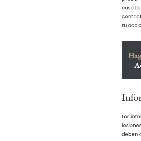
caso lle
contact
tu acci
Hag
A
Infor
Los inf
lesione
deben c