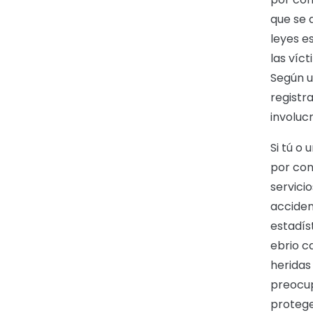
que se 
leyes e
las víc
Según u
registr
involuc
Si tú o
por con
servici
acciden
estadís
ebrio c
heridas
preocup
protege