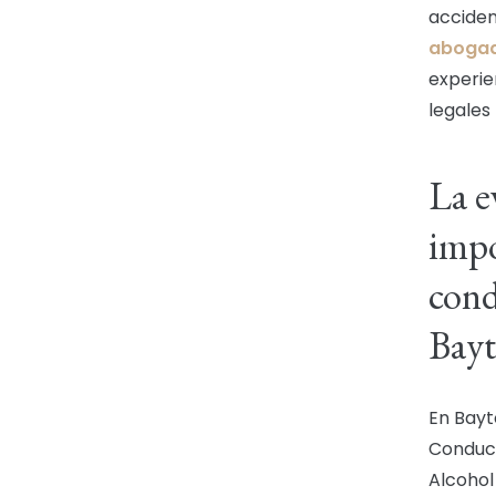
acciden
abogad
experie
legales 
La e
impo
cond
Bay
En Bayt
Conduci
Alcohol