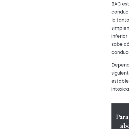
BAC está
conduct
lo tant
simplem
inferio
sabe có
conducc
Dependi
siguien
estable
intoxic
Para
ab