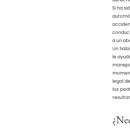
Si ha s
automóv
acciden
conduct
a un ab
Un hábi
le ayud
manejan
momento
legal de
los pea
resulta
¿Nec