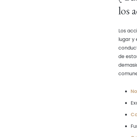
los 
Los acc
lugar y
conduct
de esto
demasia
comunes
No
Ex
Co
Fu