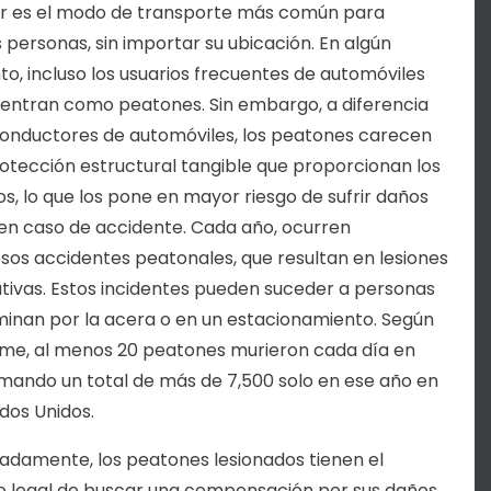
r es el modo de transporte más común para
personas, sin importar su ubicación. En algún
, incluso los usuarios frecuentes de automóviles
entran como peatones. Sin embargo, a diferencia
conductores de automóviles, los peatones carecen
rotección estructural tangible que proporcionan los
os, lo que los pone en mayor riesgo de sufrir daños
en caso de accidente. Cada año, ocurren
os accidentes peatonales, que resultan en lesiones
cativas. Estos incidentes pueden suceder a personas
inan por la acera o en un estacionamiento. Según
rme, al menos 20 peatones murieron cada día en
umando un total de más de 7,500 solo en ese año en
ados Unidos.
adamente, los peatones lesionados tienen el
 legal de buscar una compensación por sus daños.