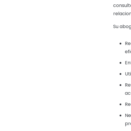
consult
relacio
Su abog
Re
ef
En
Ut
Re
ac
Re
Ne
pr