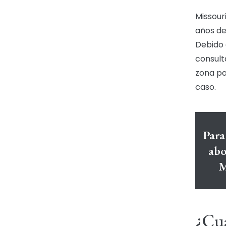
Missour
años de
Debido 
consult
zona pa
caso.
Para
abo
M
¿Cuá