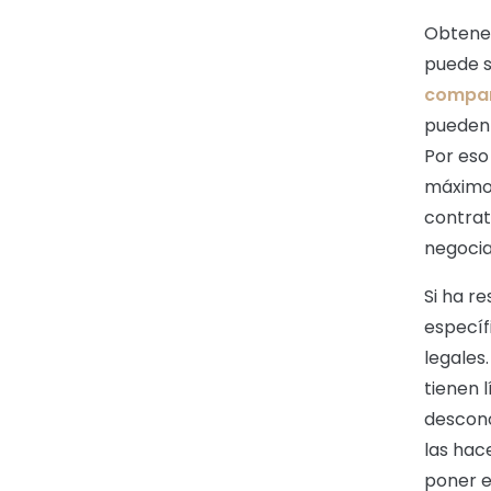
Obtene
puede s
compañ
pueden 
Por eso
máximo 
contra
negocia
Si ha r
específ
legales
tienen 
descono
las hac
poner e