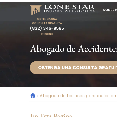
SOBRE 
OBTENGA UNA
CONSULTA GRATUITA
(832) 346-9585
ENGLISH
Abogado de Accidentes
OBTENGA UNA CONSULTA GRATUI
»
Abogado de Lesiones personales en 
Ini
ci
o
En Esta Página