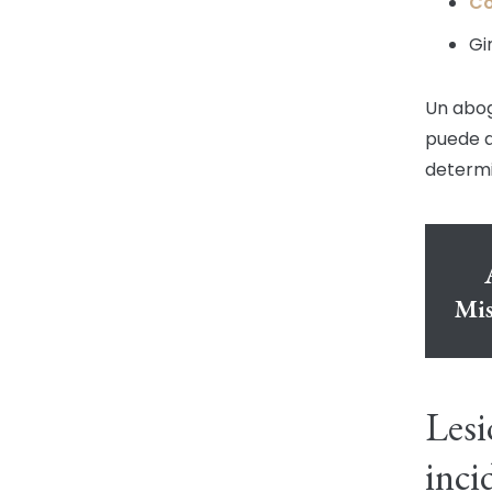
Co
Gi
Un abog
puede a
determi
Mis
Lesi
inci