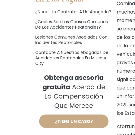
Camina
muchas 
¿Necesito Contratar A Un Abogado?
momento
¿Cuáles Son Las Causas Comunes
De Los Accidentes Peatonales?
se encu
de los 
Lesiones Comunes Asociadas Con
Incidentes Peatonales
de la p
Contacte A Nuestros Abogados De
vehícul
Accidentes Peatonales En Missouri
graves 
City
numeros
Obtenga asesoría
signifi
gratuita
Acerca de
que cam
La Compensación
un info
Que Merece
2021, s
los Est
¿TIENE UN CASO?
Afortun
derecho