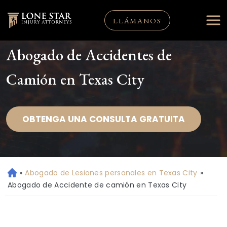
LLÁMANOS
Abogado de Accidentes de
Camión en Texas City
OBTENGA UNA CONSULTA GRATUITA
»
Abogado de Lesiones personales en Texas City
»
Ini
ci
Abogado de Accidente de camión en Texas City
o