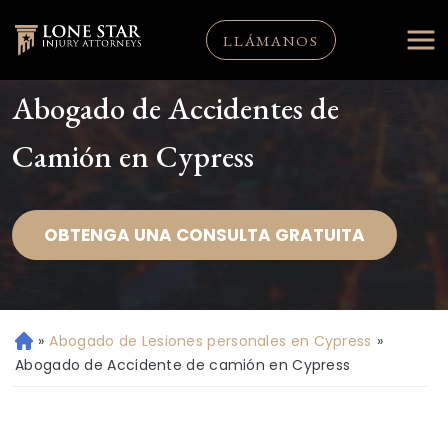
LLÁMANOS
Abogado de Accidentes de
Camión en Cypress
OBTENGA UNA CONSULTA GRATUITA
»
Abogado de Lesiones personales en Cypress
»
Ini
ci
Abogado de Accidente de camión en Cypress
o