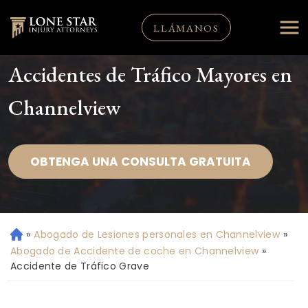
LLÁMANOS
Accidentes de Tráfico Mayores en
Channelview
OBTENGA UNA CONSULTA GRATUITA
»
Abogado de Lesiones personales en Channelview
»
Ini
ci
Abogado de Accidente de coche en Channelview
»
o
Accidente de Tráfico Grave