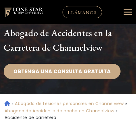
LLÁMANOS
Abogado de Accidentes en la
Carretera de Channelview
OBTENGA UNA CONSULTA GRATUITA
»
Abogado de Lesiones personales en Channelview
»
Ini
ci
Abogado de Accidente de coche en Channelview
»
o
Accidente de carretera