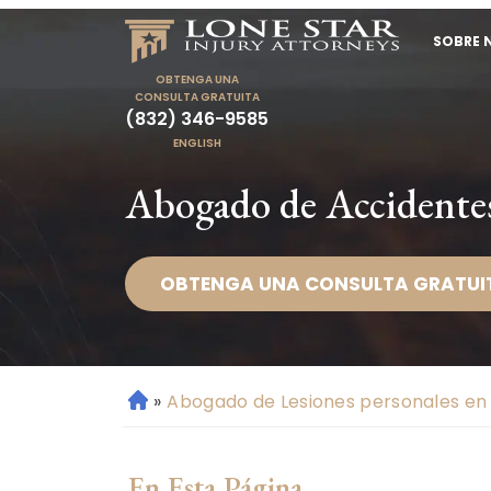
SOBRE 
OBTENGA UNA
CONSULTA GRATUITA
(832) 346-9585
ENGLISH
Abogado de Accidentes
OBTENGA UNA CONSULTA GRATUI
»
Abogado de Lesiones personales en 
Ini
ci
o
En Esta Página