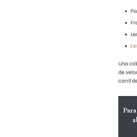
Par
Fr
Le
Le
Una col
de velo
carril d
Para
a