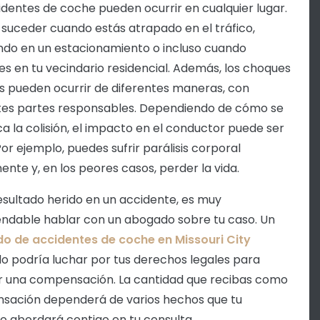
identes de coche pueden ocurrir en cualquier lugar.
suceder cuando estás atrapado en el tráfico,
do en un estacionamiento o incluso cuando
s en tu vecindario residencial. Además, los choques
s pueden ocurrir de diferentes maneras, con
tes partes responsables. Dependiendo de cómo se
a la colisión, el impacto en el conductor puede ser
Por ejemplo, puedes sufrir parálisis corporal
nte y, en los peores casos, perder la vida.
resultado herido en un accidente, es muy
dable hablar con un abogado sobre tu caso. Un
o de accidentes de coche en Missouri City
o podría luchar por tus derechos legales para
 una compensación. La cantidad que recibas como
ación dependerá de varios hechos que tu
 abordará contigo en tu consulta.