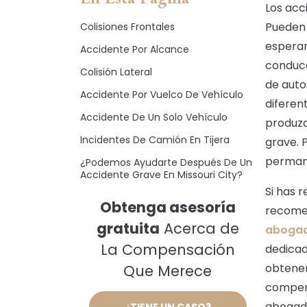
Los acc
Pueden 
Colisiones Frontales
esperan
Accidente Por Alcance
conduce
Colisión Lateral
de auto
Accidente Por Vuelco De Vehículo
diferen
Accidente De Un Solo Vehículo
produzc
Incidentes De Camión En Tijera
grave. 
permane
¿Podemos Ayudarte Después De Un
Accidente Grave En Missouri City?
Si has 
Obtenga asesoría
recomen
gratuita
Acerca de
abogad
La Compensación
dedicad
obtener
Que Merece
compens
abogado
¿TIENE UN CASO?