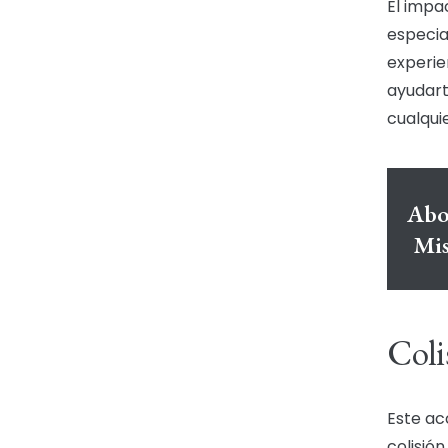
El impa
especia
experie
ayudart
cualqui
Abo
Mis
Coli
Este a
colisión