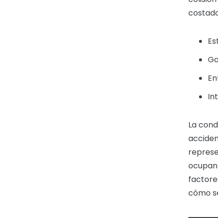
costado
Es
Ga
En
In
La cond
acciden
represe
ocupant
factore
cómo se