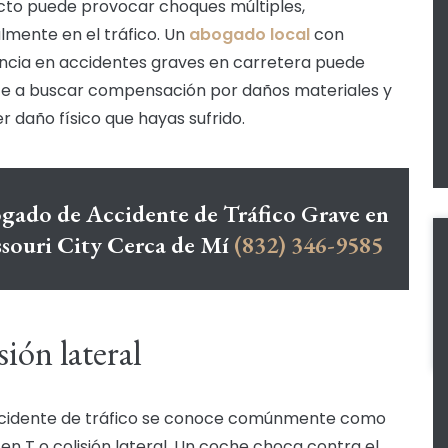
cto puede provocar choques múltiples,
lmente en el tráfico. Un
abogado local
con
ncia en accidentes graves en carretera puede
e a buscar compensación por daños materiales y
er daño físico que hayas sufrido.
gado de Accidente de Tráfico Grave en
souri City Cerca de Mí
(832) 346-9585
sión lateral
ccidente de tráfico se conoce comúnmente como
 en T o colisión lateral. Un coche choca contra el