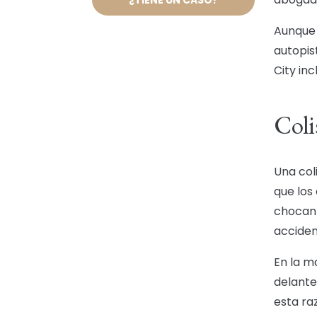
Aunque 
autopist
City inc
Coli
Una coli
que los
chocan 
acciden
En la m
delante
esta ra