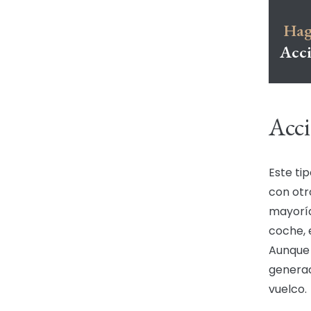
Hag
Acci
Acci
Este ti
con otr
mayoría
coche, 
Aunque 
generac
vuelco.