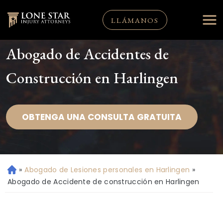
LLÁMANOS
Abogado de Accidentes de
Construcción en Harlingen
OBTENGA UNA CONSULTA GRATUITA
»
Abogado de Lesiones personales en Harlingen
»
Ini
ci
Abogado de Accidente de construcción en Harlingen
o