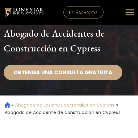
LLÁMANOS
Abogado de Accidentes de
Construcción en Cypress
OBTENGA UNA CONSULTA GRATUITA
»
Abogado de Lesiones personales en Cypress
»
Ini
ci
Abogado de Accidente de construcción en Cypress
o