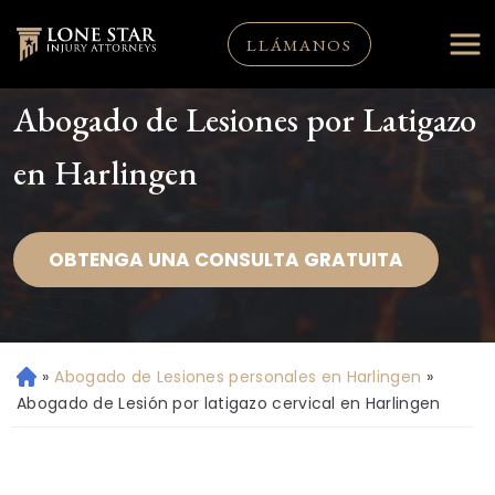
LLÁMANOS
Abogado de Lesiones por Latigazo
en Harlingen
OBTENGA UNA CONSULTA GRATUITA
»
Abogado de Lesiones personales en Harlingen
»
Ini
ci
Abogado de Lesión por latigazo cervical en Harlingen
o