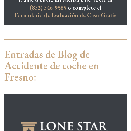
Llame o envíe un Mensaje de Texto al
(832) 346-9585
o complete el
Formulario de Evaluación de Caso Gratis
Entradas de Blog de
Accidente de coche en
Fresno: