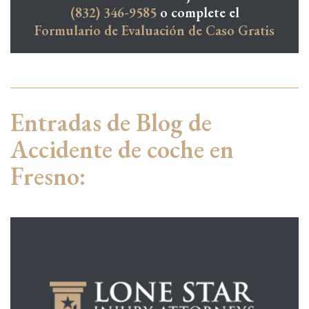
(832) 346-9585
o complete el
Formulario de Evaluación de Caso Gratis
Entradas de Blog de
Accidente de coche en
Fresno: