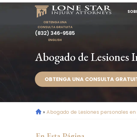
SOB
OBTENGA UNA
CONSULTA GRATUITA
(832) 346-9585
ENGLISH
Abogado de Lesiones I
OBTENGA UNA CONSULTA GRATUI
»
Abogado de Lesiones personales en 
Ini
ci
o
En Esta Página