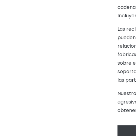
cadena 
Incluyen
Las rec
pueden 
relacio
fabrica
sobre e
soporta
las par
Nuestr
agresiv
obtene