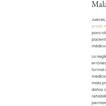
Mala
Jueces,
praxis 
para ob
pacient
médicos
La negl
erróneo
formal 
medicam
mala pr
daños c
rehabili
perman