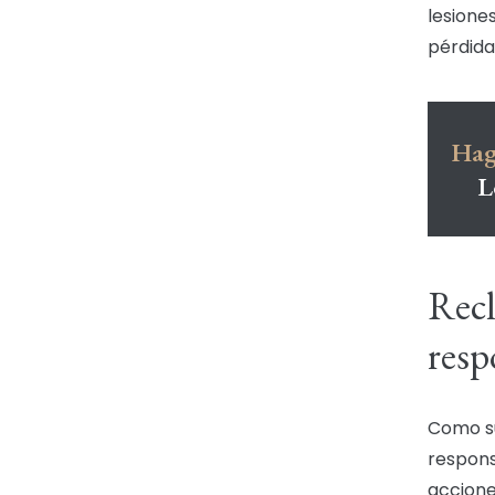
lesione
pérdida
Hag
L
Recl
resp
Como su
respons
accione