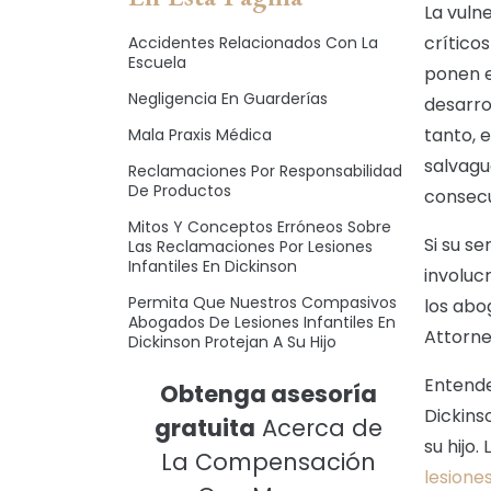
La vuln
crítico
Accidentes Relacionados Con La
Escuela
ponen e
Negligencia En Guarderías
desarro
tanto, 
Mala Praxis Médica
salvagu
Reclamaciones Por Responsabilidad
De Productos
consecu
Mitos Y Conceptos Erróneos Sobre
Si su s
Las Reclamaciones Por Lesiones
Infantiles En Dickinson
involuc
Permita Que Nuestros Compasivos
los abog
Abogados De Lesiones Infantiles En
Attorne
Dickinson Protejan A Su Hijo
Entende
Obtenga asesoría
Dickins
gratuita
Acerca de
su hijo
La Compensación
lesione