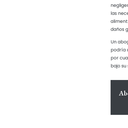
neglige
las nec
aliment
daños g
Un abog
podría 
por cua
bajo su
Abo