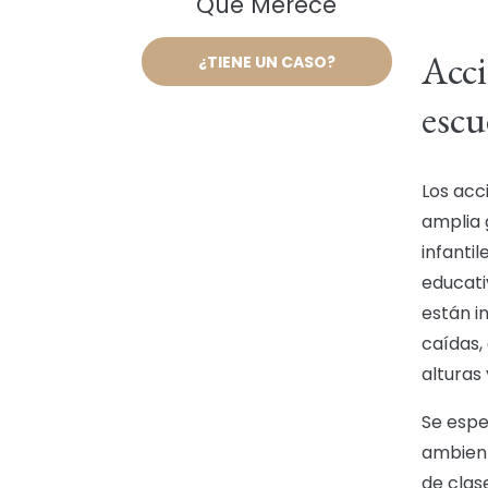
Que Merece
Acci
¿TIENE UN CASO?
escu
Los acc
amplia 
infantil
educati
están i
caídas,
alturas
Se espe
ambient
de clas