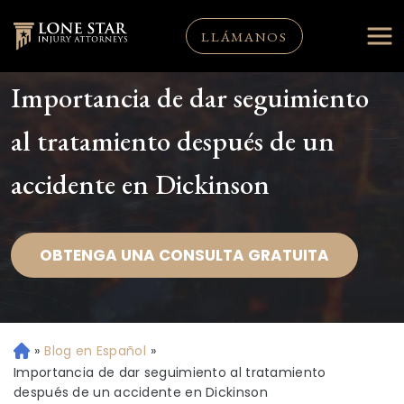
LLÁMANOS
Importancia de dar seguimiento
al tratamiento después de un
accidente en Dickinson
OBTENGA UNA CONSULTA GRATUITA
»
Blog en Español
»
Ini
ci
Importancia de dar seguimiento al tratamiento
o
después de un accidente en Dickinson