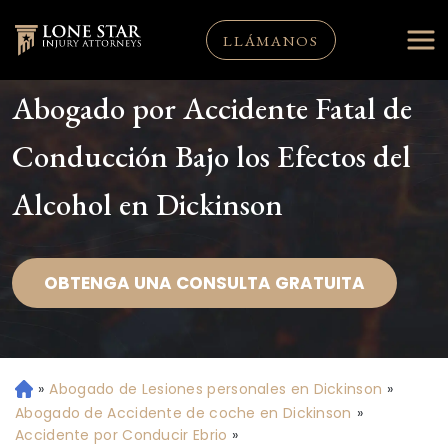
LLÁMANOS
Abogado por Accidente Fatal de
Conducción Bajo los Efectos del
Alcohol en Dickinson
OBTENGA UNA CONSULTA GRATUITA
»
Abogado de Lesiones personales en Dickinson
»
Ini
ci
Abogado de Accidente de coche en Dickinson
»
o
Accidente por Conducir Ebrio
»