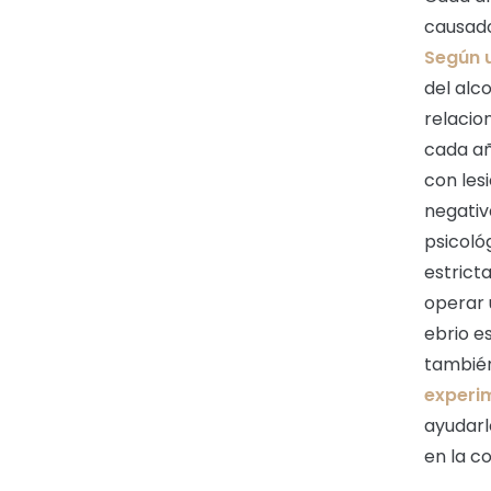
causado
Según 
del alc
relacio
cada añ
con les
negativ
psicoló
estrict
operar 
ebrio e
también
experi
ayudarl
en la c