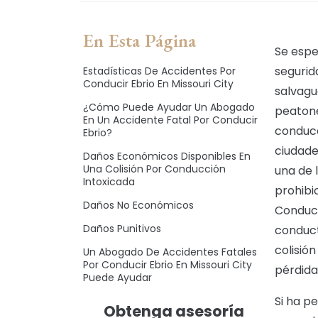
o
En Esta Página
Se espe
segurid
Estadísticas De Accidentes Por
Conducir Ebrio En Missouri City
salvagu
¿Cómo Puede Ayudar Un Abogado
peatone
En Un Accidente Fatal Por Conducir
conduce
Ebrio?
ciudade
Daños Económicos Disponibles En
Una Colisión Por Conducción
una de 
Intoxicada
prohibi
Daños No Económicos
Conducir
Daños Punitivos
conduct
colisió
Un Abogado De Accidentes Fatales
Por Conducir Ebrio En Missouri City
pérdida
Puede Ayudar
Si ha p
Obtenga asesoría