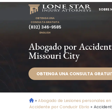
SOBRE 
OBTENGA UNA
CONSULTA GRATUITA
(832) 346-9585
ENGLISH
Abogado por Accidente 
Missouri City
OBTENGA UNA CONSULTA GRATUI
»
Abogado de Lesiones personales en 
Ini
Accidente por Conducir Ebrio
»
Accident
ci