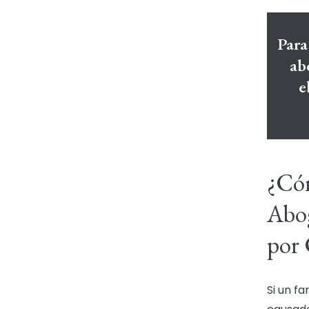
Para
ab
e
¿Có
Abog
por 
Si un f