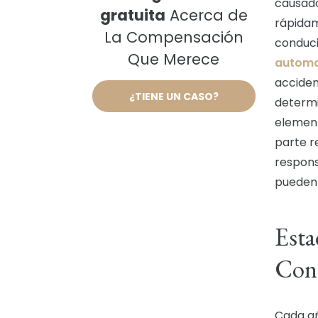
causado
gratuita
Acerca de
rápidam
La Compensación
conduci
Que Merece
automov
acciden
¿TIENE UN CASO?
determi
element
parte 
respons
pueden 
Esta
Cond
Cada añ