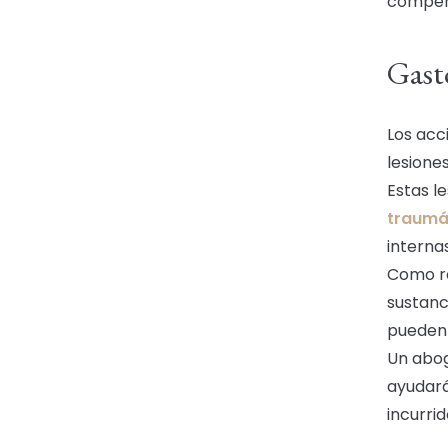
compens
Gast
Los acc
lesione
Estas l
traumá
interna
Como re
sustanc
pueden 
Un abog
ayudará
incurrid