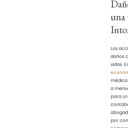
Daño
una 
Into
Los acc
daños c
vidas. 
económi
médica 
a menud
para or
contaba
abogado
por con