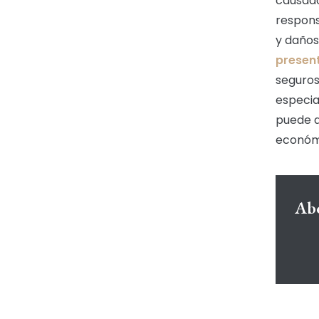
causado
respons
y daños
presen
seguros
especia
puede a
económ
Abo