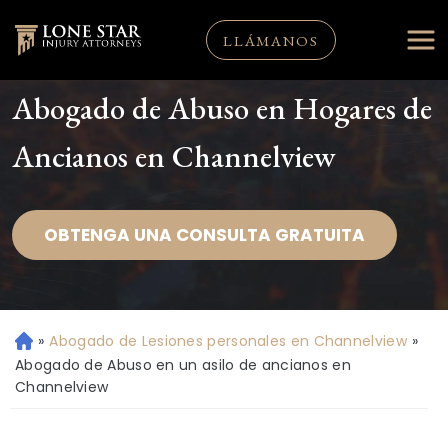
LLÁMANOS
Abogado de Abuso en Hogares de
Ancianos en Channelview
OBTENGA UNA CONSULTA GRATUITA
»
Abogado de Lesiones personales en Channelview
»
Ini
ci
Abogado de Abuso en un asilo de ancianos en
o
Channelview