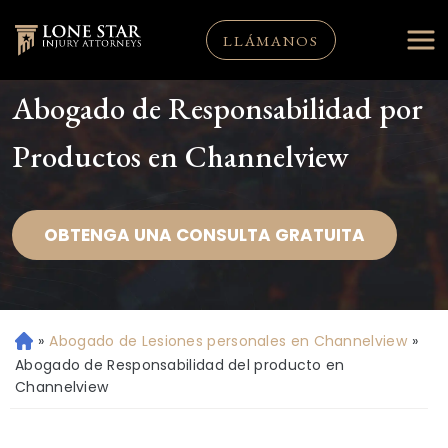
LLÁMANOS
Abogado de Responsabilidad por
Productos en Channelview
OBTENGA UNA CONSULTA GRATUITA
»
Abogado de Lesiones personales en Channelview
»
Ini
ci
Abogado de Responsabilidad del producto en
o
Channelview