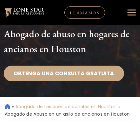
LLÁMANOS
Abogado de abuso en hogares de
ancianos en Houston
OBTENGA UNA CONSULTA GRATUITA
»
Abogado de Lesiones personales en Houston
»
Ini
ci
Abogado de Abuso en un asilo de ancianos en Houston
o