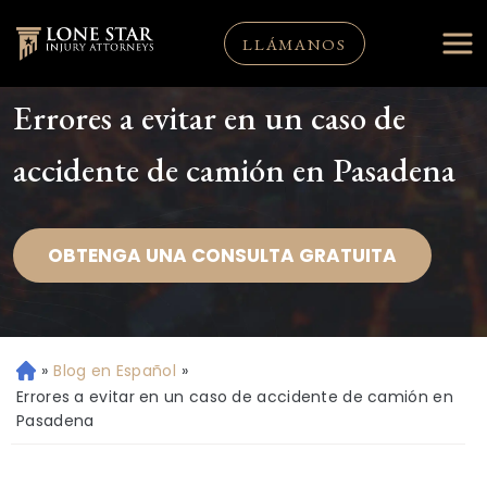
LLÁMANOS
Errores a evitar en un caso de
accidente de camión en Pasadena
OBTENGA UNA CONSULTA GRATUITA
»
Blog en Español
»
Ini
ci
Errores a evitar en un caso de accidente de camión en
o
Pasadena