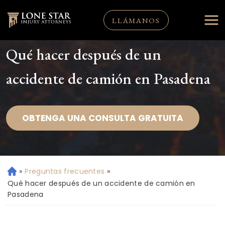
LLÁMANOS
Qué hacer después de un
accidente de camión en Pasadena
OBTENGA UNA CONSULTA GRATUITA
»
Preguntas frecuentes
»
Ini
ci
Qué hacer después de un accidente de camión en
o
Pasadena