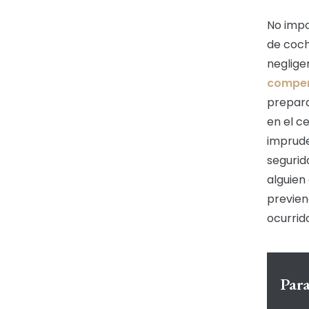
No impo
de coch
neglige
compe
prepara
en el c
imprude
segurid
alguien
previen
ocurrid
Par