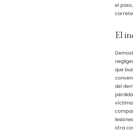
el paso,
carrete
El i
Demostr
neglige
que bus
convenc
del dem
pérdida
víctima
compañ
lesione
otra co