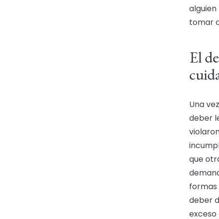
alguien
tomar a
El d
cuid
Una vez
deber l
violaro
incumpl
que otr
demanda
formas 
deber d
exceso 