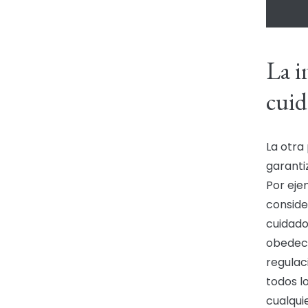
La i
cui
La otra
garanti
Por eje
conside
cuidado
obedece
regulac
todos l
cualqui