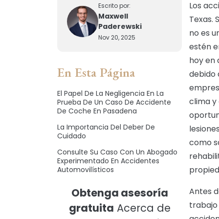
Los acc
Escrito por:
Maxwell
Texas. 
Paderewski
no es u
Nov 20, 2025
estén e
hoy en 
En Esta Página
debido 
empresa
El Papel De La Negligencia En La
clima y 
Prueba De Un Caso De Accidente
De Coche En Pasadena
oportun
La Importancia Del Deber De
lesione
Cuidado
como sa
Consulte Su Caso Con Un Abogado
rehabil
Experimentado En Accidentes
propied
Automovilísticos
Obtenga asesoría
Antes d
trabajo
gratuita
Acerca de
acciden