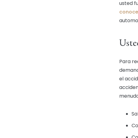
usted f
conoce
automov
Uste
Para re
demanda
el acci
acciden
menudo
Sa
Co
Co