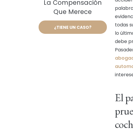
La Compensación
palabra
Que Merece
evidenc
todas su
¿TIENE UN CASO?
lo últi
debe pr
Pasaden
abogad
automo
interes
El p
prue
coch