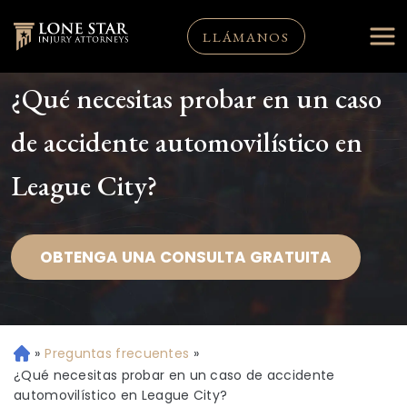
LLÁMANOS
¿Qué necesitas probar en un caso
de accidente automovilístico en
League City?
OBTENGA UNA CONSULTA GRATUITA
»
Preguntas frecuentes
»
Ini
ci
¿Qué necesitas probar en un caso de accidente
o
automovilístico en League City?