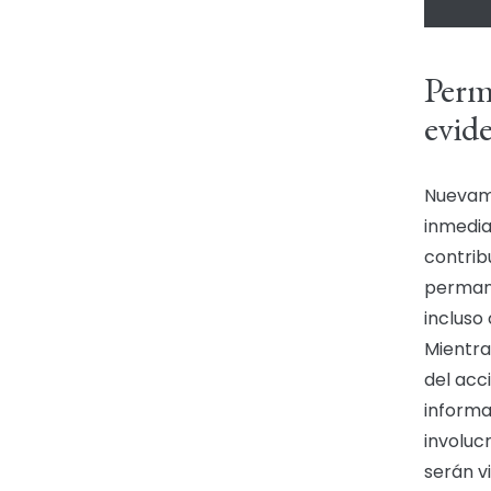
Perma
evid
Nuevame
inmedia
contribu
permane
incluso
Mientra
del acc
informa
involuc
serán v