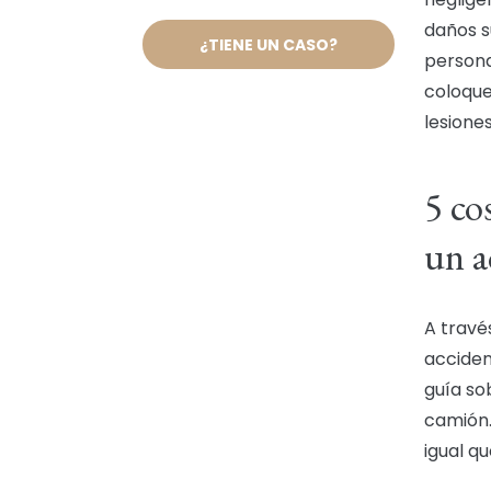
daños s
¿TIENE UN CASO?
persona
coloque
lesiones
5 co
un a
A travé
acciden
guía so
camión.
igual q