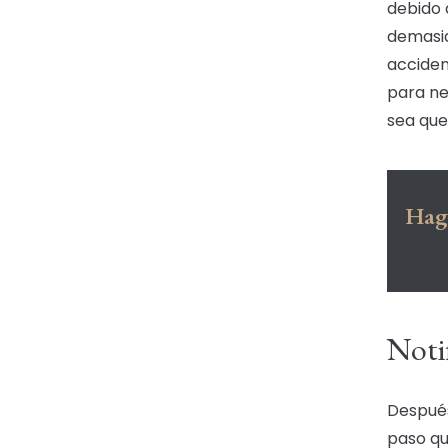
debido 
demasiad
acciden
para ne
sea que
Haga
Noti
Después
paso qu