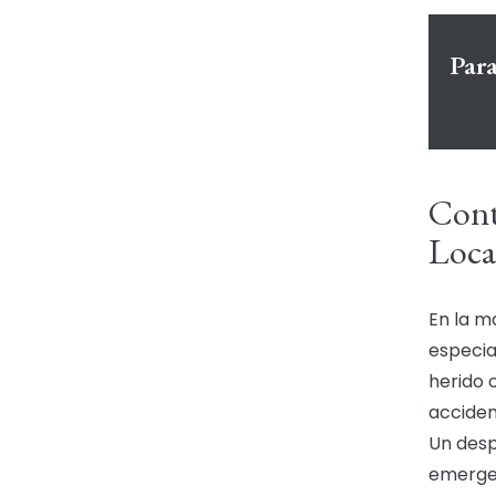
Par
Cont
Loca
En la ma
especia
herido 
acciden
Un desp
emergen