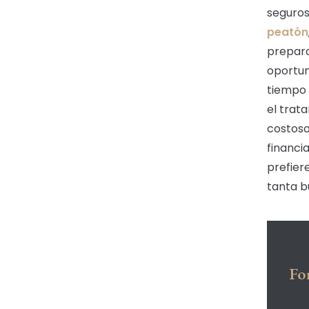
seguros
peatón
prepara
oportun
tiempo 
el trat
costoso
financi
prefier
tanta b
Fo