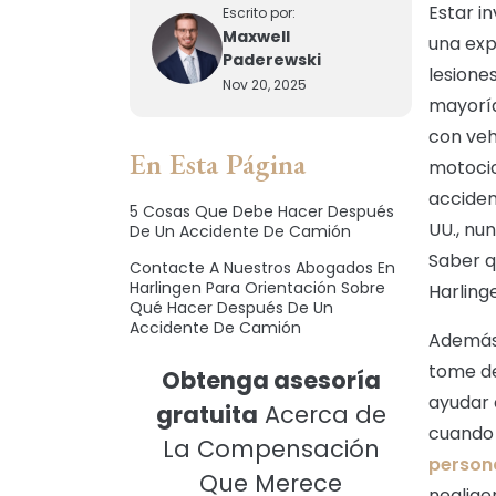
Estar i
Escrito por:
Maxwell
una exp
Paderewski
lesiones
Nov 20, 2025
mayoría
con veh
En Esta Página
motocic
acciden
5 Cosas Que Debe Hacer Después
UU., nu
De Un Accidente De Camión
Saber q
Contacte A Nuestros Abogados En
Harlingen Para Orientación Sobre
Harling
Qué Hacer Después De Un
Accidente De Camión
Además 
tome d
Obtenga asesoría
ayudar 
gratuita
Acerca de
cuando 
La Compensación
person
Que Merece
neglige