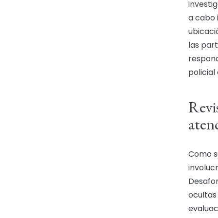
investi
a cabo 
ubicaci
las par
respond
policia
Revis
aten
Como se
involuc
Desafo
ocultas
evaluac