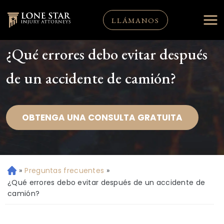
LLÁMANOS
¿Qué errores debo evitar después
de un accidente de camión?
OBTENGA UNA CONSULTA GRATUITA
»
Preguntas frecuentes
»
Ini
ci
¿Qué errores debo evitar después de un accidente de
o
camión?