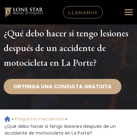
LLÁMANOS
¿Qué debo hacer si tengo lesiones
después de un accidente de
motocicleta en La Porte?
OBTENGA UNA CONSULTA GRATUITA
»
Preguntas frecuentes
»
Ini
ci
¿Qué debo hacer si tengo lesiones después de un
o
accidente de motocicleta en La Porte?