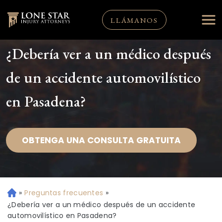
LLÁMANOS
¿Debería ver a un médico después
de un accidente automovilístico
en Pasadena?
OBTENGA UNA CONSULTA GRATUITA
»
Preguntas frecuentes
»
Ini
ci
¿Debería ver a un médico después de un accidente
o
automovilístico en Pasadena?