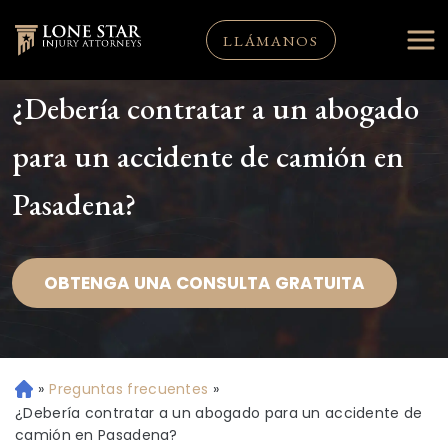
LLÁMANOS
¿Debería contratar a un abogado
para un accidente de camión en
Pasadena?
OBTENGA UNA CONSULTA GRATUITA
»
Preguntas frecuentes
»
Ini
ci
¿Debería contratar a un abogado para un accidente de
o
camión en Pasadena?