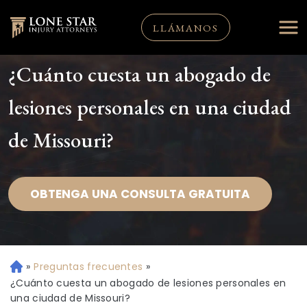
LLÁMANOS
¿Cuánto cuesta un abogado de
lesiones personales en una ciudad
de Missouri?
OBTENGA UNA CONSULTA GRATUITA
»
Preguntas frecuentes
»
Ini
ci
¿Cuánto cuesta un abogado de lesiones personales en
o
una ciudad de Missouri?