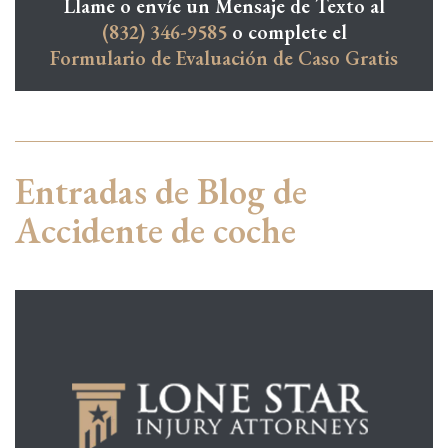
Llame o envíe un Mensaje de Texto al
(832) 346-9585
o complete el
Formulario de Evaluación de Caso Gratis
Entradas de Blog de
Accidente de coche