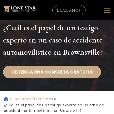
LLÁMANOS
¿Cuál es el papel de un testigo
experto en un caso de accidente
automovilístico en Brownsville?
OBTENGA UNA CONSULTA GRATUITA
»
Preguntas frecuentes
»
Ini
ci
¿Cuál es el papel de un testigo experto en un caso de
o
accidente automovilístico en Brownsville?