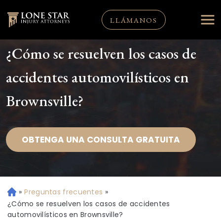
LLÁMANOS
¿Cómo se resuelven los casos de
accidentes automovilísticos en
Brownsville?
OBTENGA UNA CONSULTA GRATUITA
»
Preguntas frecuentes
»
Ini
ci
¿Cómo se resuelven los casos de accidentes
o
automovilísticos en Brownsville?