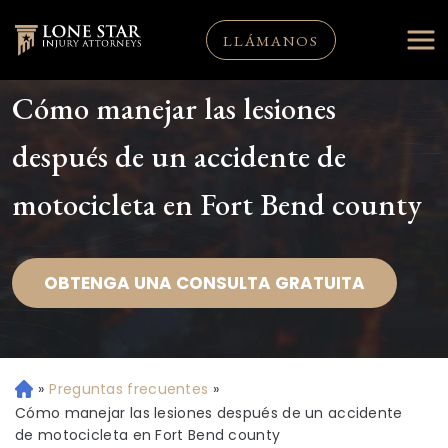
LLÁMANOS
Cómo manejar las lesiones
después de un accidente de
motocicleta en Fort Bend county
OBTENGA UNA CONSULTA GRATUITA
»
Preguntas frecuentes
»
Ini
ci
Cómo manejar las lesiones después de un accidente
o
de motocicleta en Fort Bend county