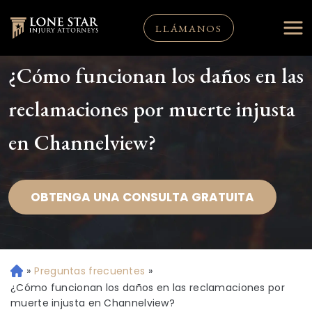
LLÁMANOS
¿Cómo funcionan los daños en las
reclamaciones por muerte injusta
en Channelview?
OBTENGA UNA CONSULTA GRATUITA
»
Preguntas frecuentes
»
Ini
ci
¿Cómo funcionan los daños en las reclamaciones por
o
muerte injusta en Channelview?