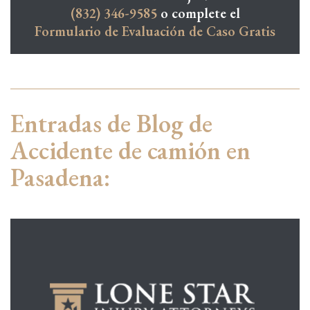
(832) 346-9585
o complete el
Formulario de Evaluación de Caso Gratis
Entradas de Blog de
Accidente de camión en
Pasadena: