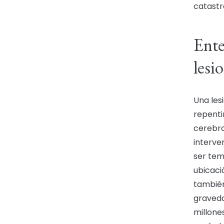
catastr
Ente
lesi
Una les
repenti
cerebro
interve
ser tem
ubicació
también
graveda
millone