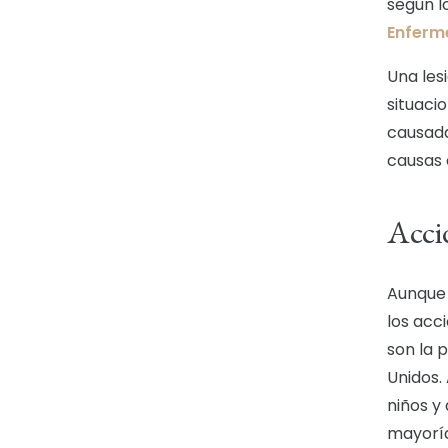
según l
Enferm
Una les
situaci
causada
causas 
Acci
Aunque 
los acc
son la 
Unidos.
niños y
mayoría