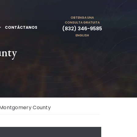
OBTENGA UNA
CONSULTA GRATUITA
CONTÁCTANOS
(832) 346-9585
ENGLISH
unty
n Montgomery County