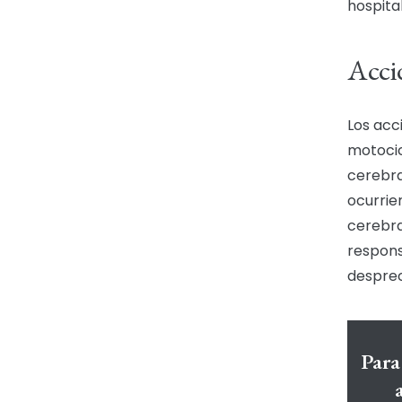
hospital
Acci
Los acc
motocic
cerebra
ocurrie
cerebra
respons
desprec
Para