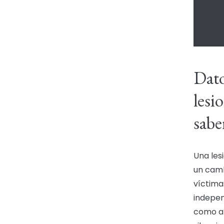
Dato
lesi
sabe
Una les
un camb
víctimas
indepen
como a