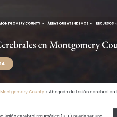
N MONTGOMERY COUNTY
ÁREAS QUE ATENDEMOS
RECURSOS
Cerebrales en Montgomery Co
TA
n Montgomery County
»
Abogado de Lesión cerebral e
una lesión cerebral traumática (LCT) puede ser una