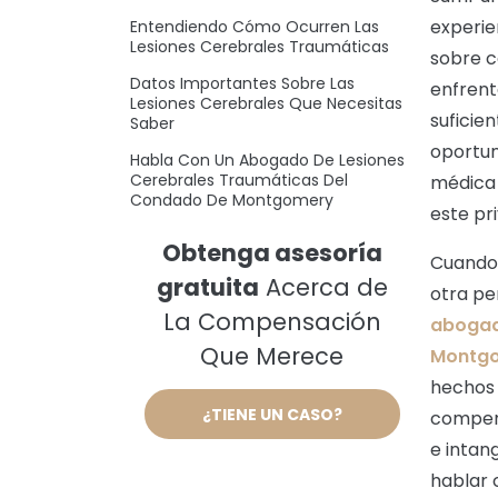
experie
Entendiendo Cómo Ocurren Las
Lesiones Cerebrales Traumáticas
sobre c
Datos Importantes Sobre Las
enfrent
Lesiones Cerebrales Que Necesitas
suficie
Saber
oportun
Habla Con Un Abogado De Lesiones
Cerebrales Traumáticas Del
médica 
Condado De Montgomery
este pri
Obtenga asesoría
Cuando 
gratuita
Acerca de
otra pe
La Compensación
abogad
Que Merece
Montg
hechos 
¿TIENE UN CASO?
compens
e intan
hablar 