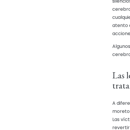
silenci
cerebra
cualqui
atento 
accione
Algunos
cerebra
Las l
trata
A difer
moreton
Las víc
reverti