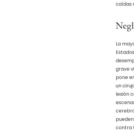
caídas 
Negl
La mayo
Estados
desempe
grave vi
pone en
un ciru
lesión 
escenar
cerebr
pueden
contra 