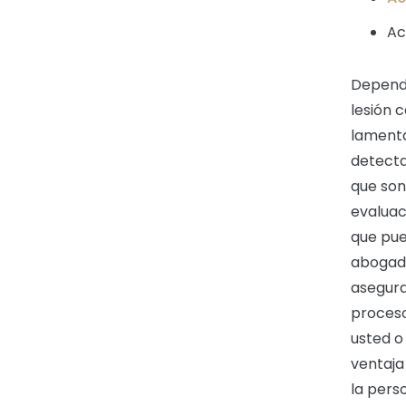
Ac
Dependi
lesión 
lamenta
detecta
que son
evaluac
que pue
abogado
asegura
proceso
usted o
ventaja
la pers