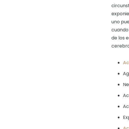
circuns
exponie
uno pue
cuando 
de los 
cerebra
Ac
Ag
Ne
Ac
Ac
Ex
Ac