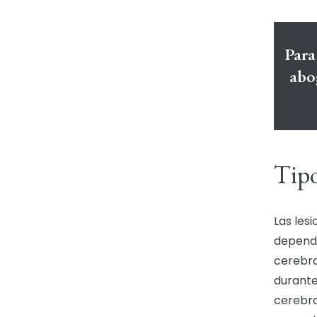
Para
abo
Tipo
Las les
dependi
cerebra
durante
cerebro