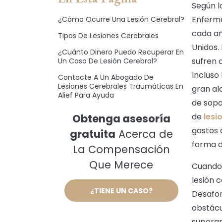
Según l
Enferm
¿Cómo Ocurre Una Lesión Cerebral?
cada añ
Tipos De Lesiones Cerebrales
Unidos.
¿Cuánto Dinero Puedo Recuperar En
sufren 
Un Caso De Lesión Cerebral?
Incluso
Contacte A Un Abogado De
Lesiones Cerebrales Traumáticas En
gran al
Alief Para Ayuda
de sopo
de
lesi
Obtenga asesoría
gastos 
gratuita
Acerca de
forma d
La Compensación
Que Merece
Cuando 
lesión c
¿TIENE UN CASO?
Desafor
obstácu
superar