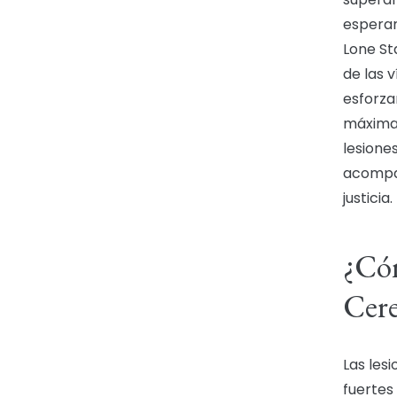
esperan
Lone Sta
de las 
esforza
máxima
lesione
acompañ
justicia.
¿Có
Cere
Las les
fuertes