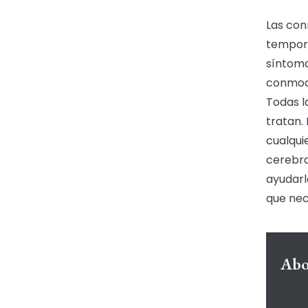
Las con
tempora
síntoma
conmoci
Todas l
tratan.
cualqui
cerebra
ayudarl
que nec
Abo