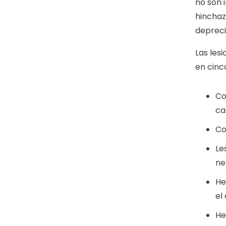
no son 
hinchaz
depreci
Las les
en cinc
Co
ca
Co
Le
ne
He
el
He