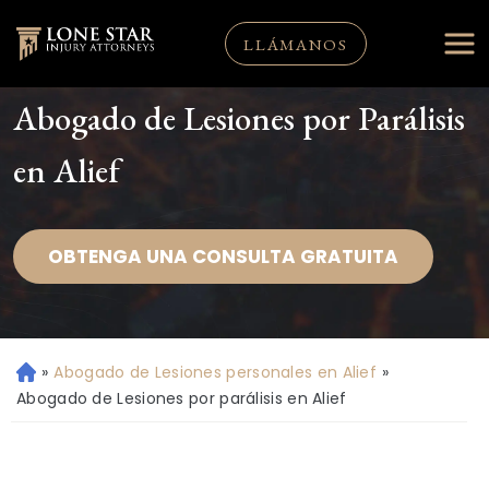
LLÁMANOS
Abogado de Lesiones por Parálisis
en Alief
OBTENGA UNA CONSULTA GRATUITA
»
Abogado de Lesiones personales en Alief
»
Ini
ci
Abogado de Lesiones por parálisis en Alief
o