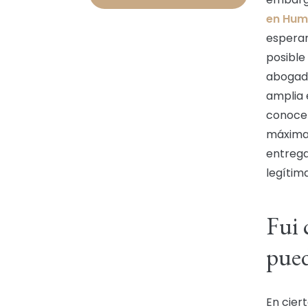
en Hum
esperan
posible
abogado
amplia 
conocen
máxima
entrega
legítim
Fui 
pued
En cier