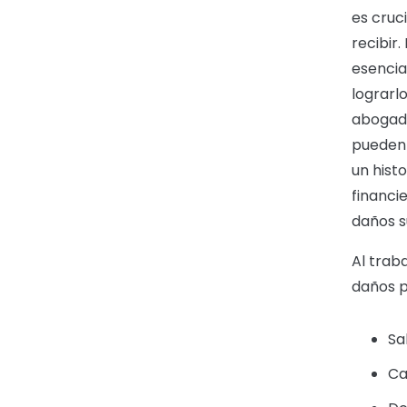
es cruc
recibir
esencia
lograrl
abogado
pueden 
un hist
financi
daños s
Al trab
daños p
Sa
Ca