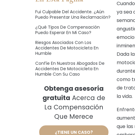
Cuando 
ya sea 
Fui Culpable Del Accidente. ¿Aún
Puedo Presentar Una Reclamación?
semana
¿Qué Tipos De Compensación
angustio
Puedo Esperar En Mi Caso?
emocion
Riesgos Asociados Con Los
inminen
Accidentes De Motocicleta En
Humble
Dada la
motocic
Confíe En Nuestros Abogados De
Accidentes De Motocicleta En
durante
Humble Con Su Caso
como tr
Obtenga asesoría
de trat
la vida.
gratuita
Acerca de
La Compensación
Enfrent
Que Merece
aumento
que las
¿TIENE UN CASO?
embarg