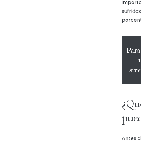
importa
sufrido
porcent
Para
a
sir
¿Qué
pued
Antes d