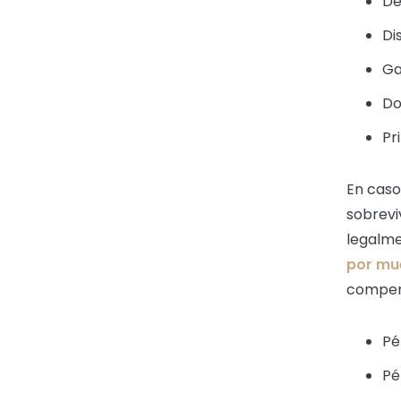
De
Di
Ga
Do
Pr
En caso
sobrevi
legalm
por mue
compen
Pé
Pé