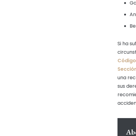
Ga
An
Be
Si ha su
circuns
Código 
Sección
una rec
sus der
recomie
acciden
Abo