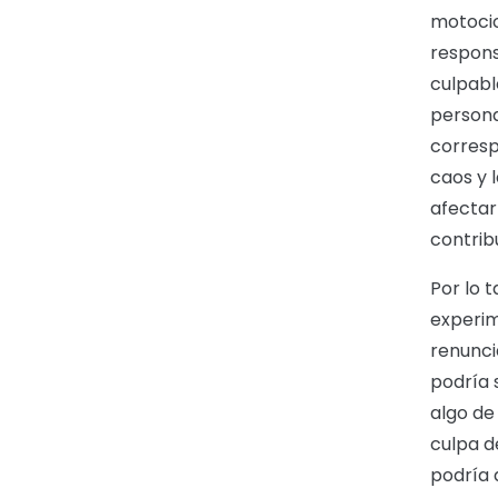
motocic
respons
culpabl
persona
corresp
caos y 
afectar 
contrib
Por lo 
experim
renunci
podría s
algo de
culpa d
podría 