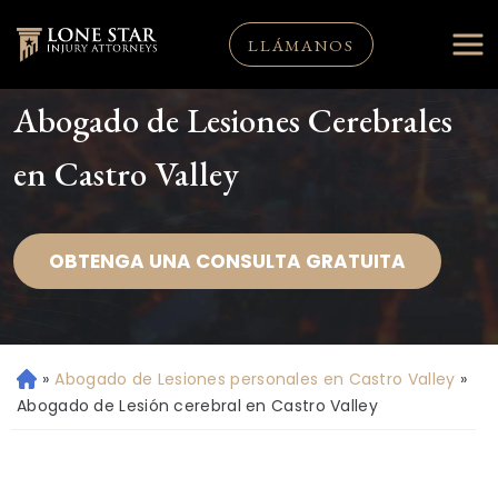
LLÁMANOS
Abogado de Lesiones Cerebrales
en Castro Valley
OBTENGA UNA CONSULTA GRATUITA
»
Abogado de Lesiones personales en Castro Valley
»
Ini
ci
Abogado de Lesión cerebral en Castro Valley
o