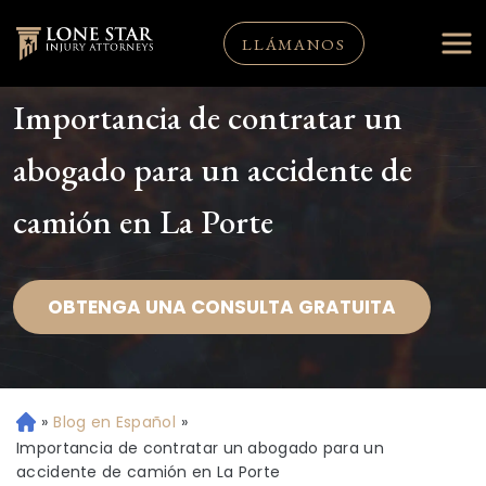
LLÁMANOS
Importancia de contratar un
abogado para un accidente de
camión en La Porte
OBTENGA UNA CONSULTA GRATUITA
»
Blog en Español
»
Ini
ci
Importancia de contratar un abogado para un
o
accidente de camión en La Porte