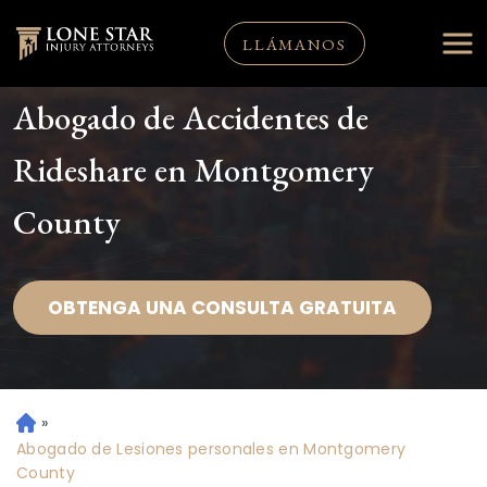
LLÁMANOS
Abogado de Accidentes de
Rideshare en Montgomery
County
OBTENGA UNA CONSULTA GRATUITA
»
Ini
ci
Abogado de Lesiones personales en Montgomery
o
County